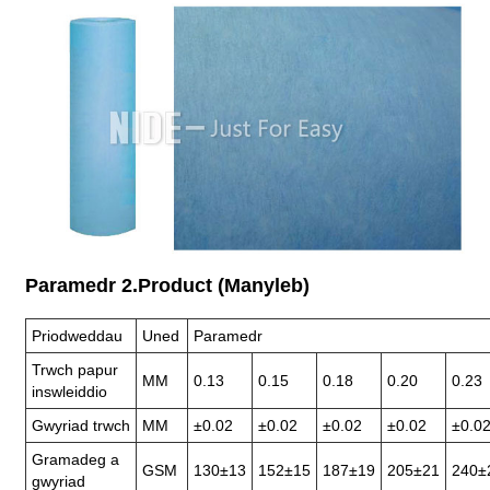
Paramedr 2.Product (Manyleb)
Priodweddau
Uned
Paramedr
Trwch papur
MM
0.13
0.15
0.18
0.20
0.23
inswleiddio
Gwyriad trwch
MM
±0.02
±0.02
±0.02
±0.02
±0.0
Gramadeg a
GSM
130±13
152±15
187±19
205±21
240±
gwyriad