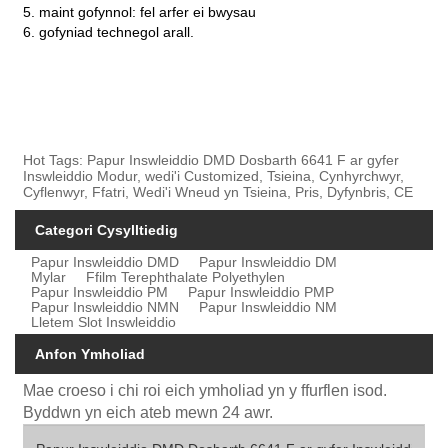
5. maint gofynnol: fel arfer ei bwysau
6. gofyniad technegol arall.
Hot Tags: Papur Inswleiddio DMD Dosbarth 6641 F ar gyfer
Inswleiddio Modur, wedi'i Customized, Tsieina, Cynhyrchwyr,
Cyflenwyr, Ffatri, Wedi'i Wneud yn Tsieina, Pris, Dyfynbris, CE
Categori Cysylltiedig
Papur Inswleiddio DMD
Papur Inswleiddio DM
Mylar
Ffilm Terephthalate Polyethylen
Papur Inswleiddio PM
Papur Inswleiddio PMP
Papur Inswleiddio NMN
Papur Inswleiddio NM
Lletem Slot Inswleiddio
Anfon Ymholiad
Mae croeso i chi roi eich ymholiad yn y ffurflen isod.
Byddwn yn eich ateb mewn 24 awr.