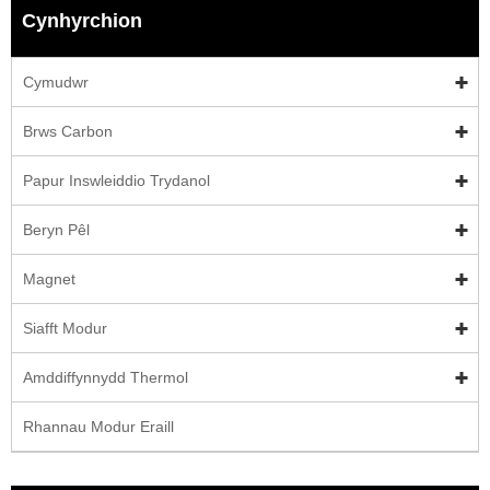
Cynhyrchion
Cymudwr
Brws Carbon
Papur Inswleiddio Trydanol
Beryn Pêl
Magnet
Siafft Modur
Amddiffynnydd Thermol
Rhannau Modur Eraill