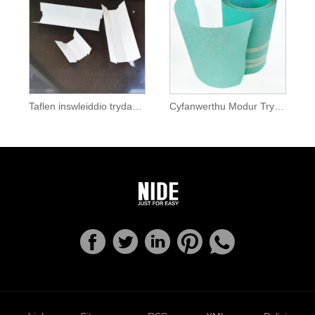
Taflen inswleiddio trydanol papur inswleiddio DMD
Cyfanwerthu Modur Trydanol 6641 Papur Inswleiddio DMD