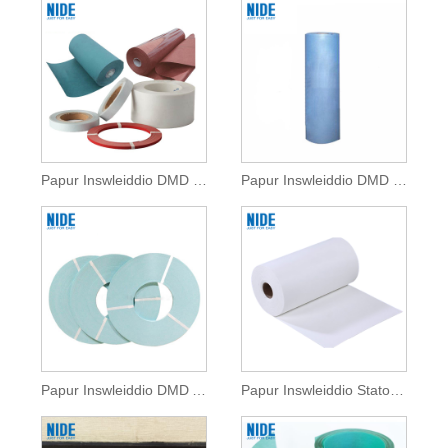
Papur Inswleiddio DMD Trydanol
Papur Inswleiddio DMD Dosbarth 6642 F ar gyfer Inswleiddio Modur
Papur Inswleiddio DMD Ar gyfer Inswleiddio Modur
Papur Inswleiddio Stator o Ansawdd Uchel ar gyfer Dirwyn Modur Trydan