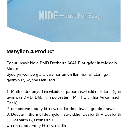
Manylion 4.Product
Papur Inswleiddio DMD Dosbarth 6641 F ar gyfer Inswleiddio
Modur
Bydd yn well pe gallai cwsmer anfon llun manwl atom gan
gynnwys y wybodaeth isod.
1. Math o ddeunydd inswleiddio: papur inswleiddio, lletem, (gan
gynnwys DMD, DM, ffilm polyester, PMP, PET, Ffibr Vulcanized
Coch)
2. dimensiwn deunydd inswleiddio: lled, trwch, goddefgarwch.
3. Dosbarth thermol deunydd inswleiddio: Dosbarth F, Dosbarth
E, Dosbarth B, Dosbarth H
4. ceisiadau deunydd inswleiddio