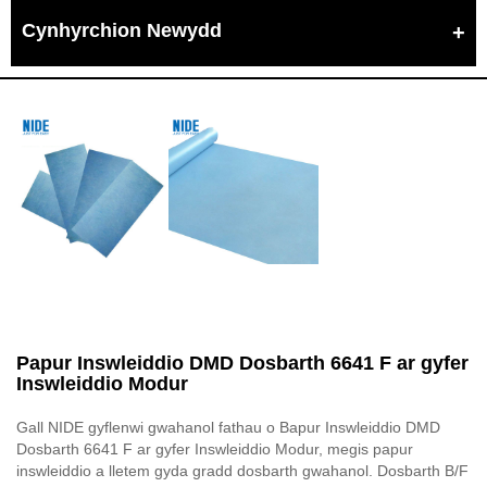
Cynhyrchion Newydd
Papur Inswleiddio DMD Dosbarth 6641 F ar gyfer
Inswleiddio Modur
Gall NIDE gyflenwi gwahanol fathau o Bapur Inswleiddio DMD
Dosbarth 6641 F ar gyfer Inswleiddio Modur, megis papur
inswleiddio a lletem gyda gradd dosbarth gwahanol. Dosbarth B/F