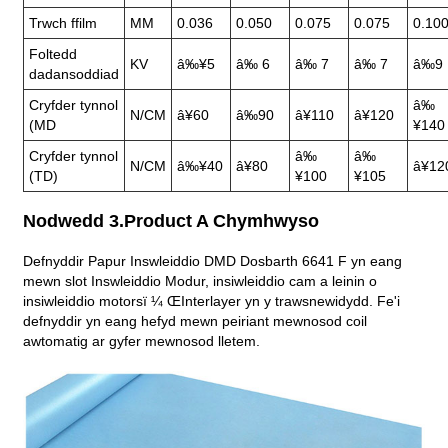
Trwch ffilm
MM
0.036
0.050
0.075
0.075
0.10
Foltedd
KV
â‰¥5
â‰ 6
â‰ 7
â‰ 7
â‰9
dadansoddiad
Cryfder tynnol
â‰
N/CM
â¥60
â‰90
â¥110
â¥120
(MD
¥140
Cryfder tynnol
â‰
â‰
N/CM
â‰¥40
â¥80
â¥12
(TD)
¥100
¥105
Nodwedd 3.Product A Chymhwyso
Defnyddir Papur Inswleiddio DMD Dosbarth 6641 F yn eang
mewn slot Inswleiddio Modur, insiwleiddio cam a leinin o
insiwleiddio motorsï ¼ ŒInterlayer yn y trawsnewidydd. Fe'i
defnyddir yn eang hefyd mewn peiriant mewnosod coil
awtomatig ar gyfer mewnosod lletem.