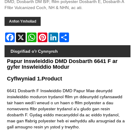
DMD, Dosbarth DM B/F, ffilm polyester Dosbarth E, Dosbarth A
Ffibr Vulcanized Coch, NH & NHN, ac ati.
Anfon Ymholiad
Facebook
X
WhatsApp
Pinterest
LinkedIn
Share
Disgrifiad o'r Cynnyrch
Papur Inswleiddio DMD Dosbarth 6641 F ar
gyfer Inswleiddio Modur
Cyflwyniad 1.Product
6641 Dosbarth F Inswleiddio DMD Papur Mae deunydd
insiwleiddio moduron trydanol ffilm yn ddeunydd cyfansawdd
tair haen wedi'i wneud o un haen o ffilm polyester a dau
nonwovens ffibr polyester trydanol a'u gludo gan resin
dosbarth F. Gydag eiddo mecanyddol da ac eiddo trydanol,
mae gan ffabrig polyester heb ei wehyddu allu arsugniad da a
gall amsugno resin yn ystod y trwytho.