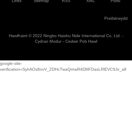
Links
Sitemap
RSS
XML
Polisi
Preifatrwydd
Hawlfraint © 2022 Ningbo Haishu Nide International Co, Ltd. -
Cydran Modur - Cedwir Pob Hawl
google-site-
verification=SyhAOs8nvV_ZDHcTwaQmwR4DlIlFDasLRlEVC9Jv_a8