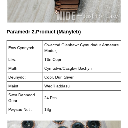
Paramedr 2.Product (Manyleb)
Gwactod Glanhawr Cymudadur Armature
Enw Cynnyrch :
Modur;
Lliw:
Tôn Copr
Math:
Cymudwr/Casglwr Bachyn
Deunydd:
Copr, Dur, Sliver
Maint :
Wedi'i addasu
Swm Dannedd
24 Pcs
Gear :
Pwysau Net :
18g