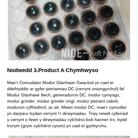
Nodwedd 3.Product A Chymhwyso
Mae'r Comudator Modur Glanhawr Gwactod yn cael ei
ddefnyddio ar gyfer peiriannau DC (cerrynt uniongyrchol) fel
Modur Glanhawr llwch, generaduron DC, modur cymysgu,
modur grinder, modur grinder ongl, modur peiriant caboli,
moduron cyffredinol, ac ati. Mewn modur DC, mae'r cymudwr
yn darparu trydan cerrynt i'r dirwyniadau. Trwy newid cyfeiriad
y cerrynt o fewn y dirwyniadau cylchdroi bob hanner tro, bydd
trorym (grym cylchdroi cyson) yn cael ei gynhyrchu.