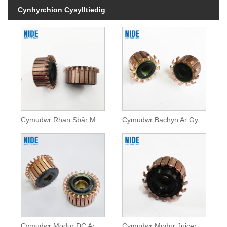
Cynhyrchion Cysylltiedig
Cymudwr Rhan Sbâr Modur Ar gyfer Offer Cartref
Cymudwr Bachyn Ar Gyfer Offer Cartref
Cymudwr Modur DC Ar gyfer Peiriannau Cartref
Cymudwr Modur Juicer Ar Gyfer Offer Cartref