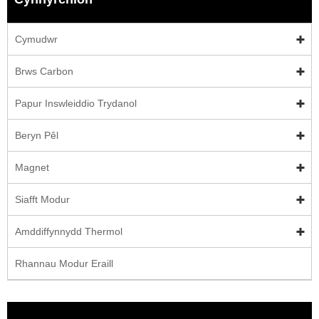
Cymudwr
Brws Carbon
Papur Inswleiddio Trydanol
Beryn Pêl
Magnet
Siafft Modur
Amddiffynnydd Thermol
Rhannau Modur Eraill