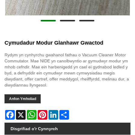
Cymudadur Modur Glanhawr Gwactod
Rydym yn cynhyrchu gwahanol fathau o Vacuum Cleaner Motor
Commutator. Mae NIDE yn canolbwyntio ar gymudwyr modur ym
mhob cefndir. Mae ein harbenigedd yn cael ei gydnabod ledled y
byd, a defnyddir ein cymudwyr mewn cymwysiadau megis
diwydiant, offer cartref, offer meddygol, rheilffyrdd, melinau dur, a
diwydiannau llyngesol.
Anfon Ymholiad
Facebook
X
WhatsApp
Pinterest
LinkedIn
Share
Disgrifiad o'r Cynnyrch