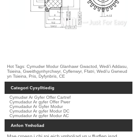
Hot Tags: Cymudwr Modur Glanhawr Gwactod, Wedi'i Addasu,
Tsieina, Gweithgynhyrchwyr, Cyflenwyr, Ffatri, Wedi'u Gwneud
yn Tsieina, Pris, Dyfynbris, CE
Categori Cysylltiedig
Cymudwr Ar Gyfer Offer Cartref
Cymudadur Ar gyfer Offer Pwer
Cymudadur Ar Gyfer Modur
Cymudadur Ar gyfer Modur DC
Cymudadur Ar gyfer Modur AC
Anfon Ymholiad
Mae croeso i chi roi eich ymholiad yn y ffurflen isod.