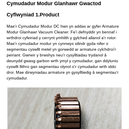
Cymudadur Modur Glanhawr Gwactod
Cyflwyniad 1.Product
Mae'r Cymudadur Modur DC hwn yn addas ar gyfer Armature
Modur Glanhawr Vacuum Cleaner. Fe'i defnyddir yn bennaf i
wrthdroi cyfeiriad y cerrynt ymhlith y gylched allanol a'r rotor.
Mae'r cymudadur modur yn cynnwys silindr gyda nifer o
segmentau cyswllt metel yn gorwedd ar armature cylchdroi'r
peiriant. Gwneir y brwshys neu'r cysylltiadau trydanol â
deunydd gwasg garbon wrth ymyl y cymudadur, gan ddylunio
cyswllt llithro gan segmentau olynol o'r cymudadur wrth iddo
droi. Mae dirwyniadau armature yn gysylltiedig â segmentau'r
cymudadur.