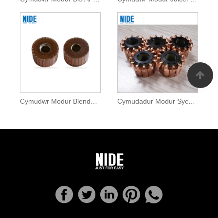
Cymudwr Modur Blender Ar Gyfer Offer Cartref
Cymudadur Modur Sychwr Gwallt