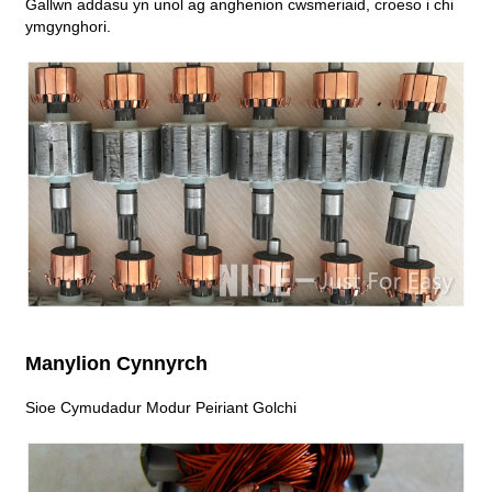
Gallwn addasu yn unol ag anghenion cwsmeriaid, croeso i chi
ymgynghori.
Manylion Cynnyrch
Sioe Cymudadur Modur Peiriant Golchi