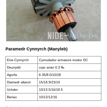
Paramedr Cynnyrch (Manyleb)
Enw Cynnyrch
Cymudadur armature modur DC
Deunydd
copr arian 0.3 ‰
Agorfa
6.35/8.0/10/28
Diamedr allanol
15/18.9/23/10
Uchder
10/13.5/16/18.5
Bariau
10/12/12/16