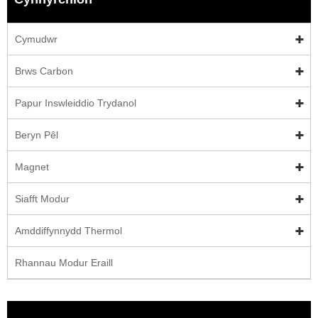
Cymudwr
Brws Carbon
Papur Inswleiddio Trydanol
Beryn Pêl
Magnet
Siafft Modur
Amddiffynnydd Thermol
Rhannau Modur Eraill