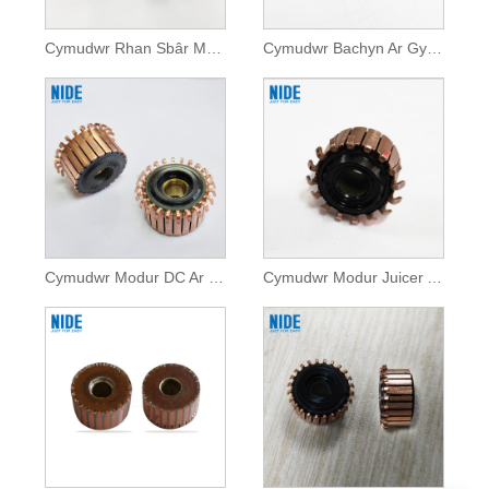
Cymudwr Rhan Sbâr Modur Ar gyfer Offer Cartref
Cymudwr Bachyn Ar Gyfer Offer Cartref
Cymudwr Modur DC Ar gyfer Peiriannau Cartref
Cymudwr Modur Juicer Ar Gyfer Offer Cartref