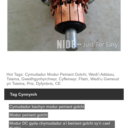
Hot Tags: Cymudadur Modur Peiriant Golchi, Wedi'i Addasu,
Tsieina, Gweithgynhyrchwyr, Cyflenwyr, Ffatri, Wedi'u Gwneud
yn Tsieina, Pris, Dyfynbris, CE
Tag Cynnyrch
Cymudadur bachyn modur peiriant golchi
Modur peiriant golchi
Modur DC gyda chymudadur a'i beiriant golchi sy'n cael
ei yrru