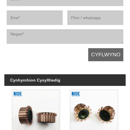
Cynhyrchion Cysylltiedig