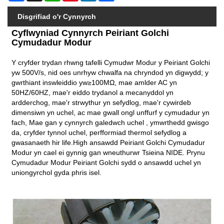
Disgrifiad o'r Cynnyrch
Cyflwyniad Cynnyrch Peiriant Golchi
Cymudadur Modur
Y cryfder trydan rhwng tafelli Cymudwr Modur y Peiriant Golchi
yw 500V/s, nid oes unrhyw chwalfa na chryndod yn digwydd; y
gwrthiant inswleiddio yw≥100MΩ, mae amlder AC yn
50HZ/60HZ, mae'r eiddo trydanol a mecanyddol yn
ardderchog, mae'r strwythur yn sefydlog, mae'r cywirdeb
dimensiwn yn uchel, ac mae gwall ongl unffurf y cymudadur yn
fach, Mae gan y cynnyrch galedwch uchel , ymwrthedd gwisgo
da, cryfder tynnol uchel, perfformiad thermol sefydlog a
gwasanaeth hir life.High ansawdd Peiriant Golchi Cymudadur
Modur yn cael ei gynnig gan wneuthurwr Tsieina NIDE. Prynu
Cymudadur Modur Peiriant Golchi sydd o ansawdd uchel yn
uniongyrchol gyda phris isel.