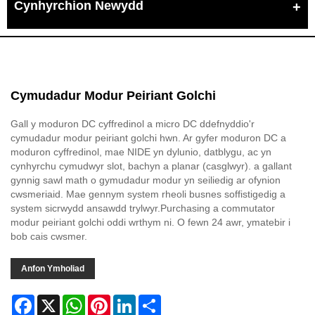
Cynhyrchion Newydd
Cymudadur Modur Peiriant Golchi
Gall y moduron DC cyffredinol a micro DC ddefnyddio'r
cymudadur modur peiriant golchi hwn. Ar gyfer moduron DC a
moduron cyffredinol, mae NIDE yn dylunio, datblygu, ac yn
cynhyrchu cymudwyr slot, bachyn a planar (casglwyr). a gallant
gynnig sawl math o gymudadur modur yn seiliedig ar ofynion
cwsmeriaid. Mae gennym system rheoli busnes soffistigedig a
system sicrwydd ansawdd trylwyr.Purchasing a commutator
modur peiriant golchi oddi wrthym ni. O fewn 24 awr, ymatebir i
bob cais cwsmer.
Anfon Ymholiad
Facebook
X
WhatsApp
Pinterest
LinkedIn
Share